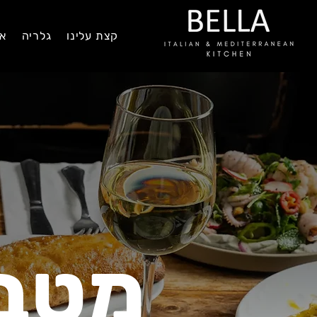
קצת עלינו
גלריה
אי
מטבח