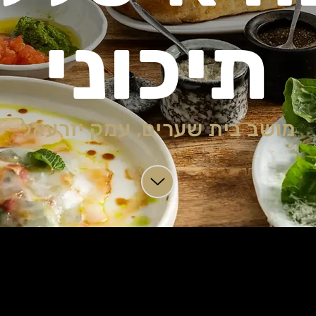
תיכוני
מושב בית שערים, עמק יזרעאל